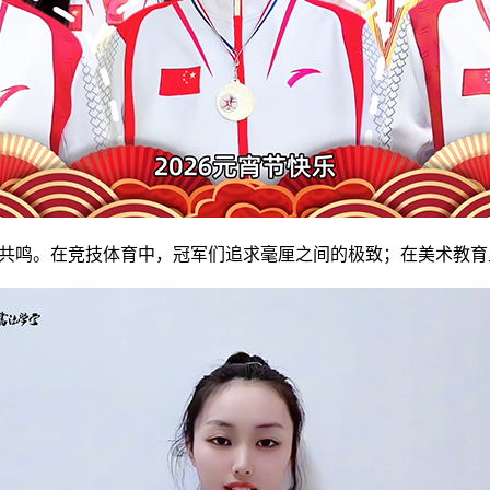
 的共鸣。在竞技体育中，冠军们追求毫厘之间的极致；在美术教