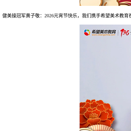
健美操冠军黄子敬：2026元宵节快乐，我们携手希望美术教