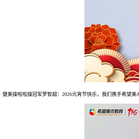
健美操啦啦操冠军罗智超：2026元宵节快乐，我们携手希望