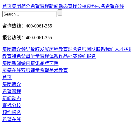
首页
集团简介
希望课程
新闻动态
查找分校
预约报名
希望在线
咨询热线：400-0061-355
报名热线：400-0061-355
集团简介
领导致辞
发展历程
教育理念
名师团队
联系我们
人才招
教育特色
父母学堂
课程体系
作品档案
预约报名
集团新闻
绘画资讯
品牌声明
灵感在线
双师课堂
希望美术教育
首页
集团简介
希望课程
新闻动态
查找分校
预约报名
希望在线