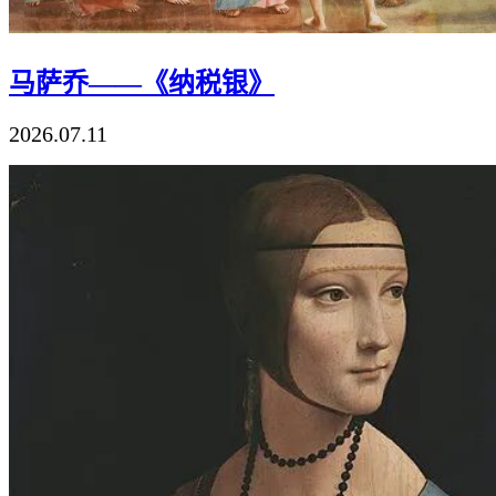
马萨乔——《纳税银》
2026.07.11