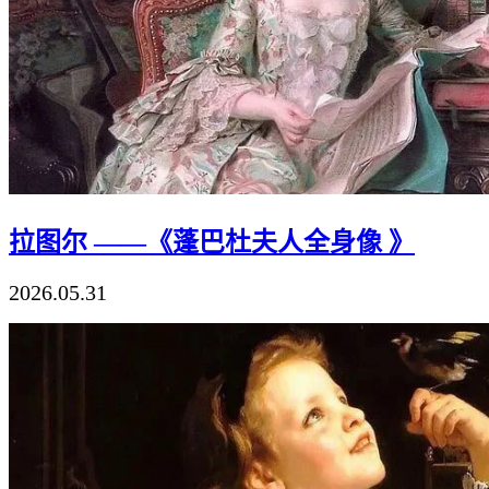
拉图尔 ——《蓬巴杜夫人全身像 》
2026.05.31