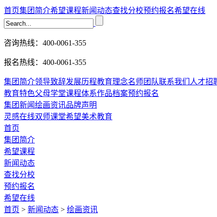
首页
集团简介
希望课程
新闻动态
查找分校
预约报名
希望在线
咨询热线：400-0061-355
报名热线：400-0061-355
集团简介
领导致辞
发展历程
教育理念
名师团队
联系我们
人才招
教育特色
父母学堂
课程体系
作品档案
预约报名
集团新闻
绘画资讯
品牌声明
灵感在线
双师课堂
希望美术教育
首页
集团简介
希望课程
新闻动态
查找分校
预约报名
希望在线
首页
>
新闻动态
>
绘画资讯