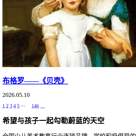
布格罗——《贝壳》
2026.05.10
1
2
3
4
5
···
146
希望与孩子一起勾勒蔚蓝的天空