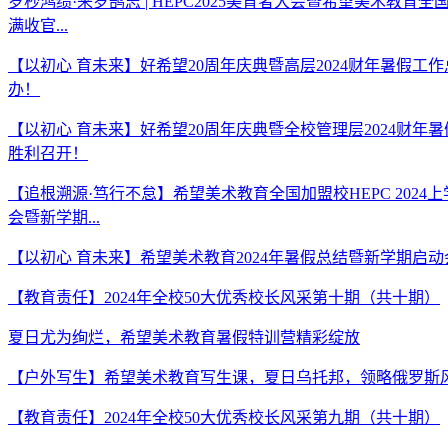
岁杪鸿绩·来岁鹄志 | HEPC2025美育者大会暨希望美术教育
满收官...
【以初心 育未来】好希望20周年庆典暨高层2024财年暑假工
办！
【以初心 育未来】好希望20周年庆典暨全校管理层2024财年
胜利召开！
【追根溯源·笃行不怠】希望美术教育全国加盟校HEPC 2024
会暨新学期...
【以初心 育未来】希望美术教育2024年暑假总结暨新学期启
【教育责任】2024年全校50大优秀校长风采第十期（共十期）
夏日尤为绚烂，希望美术教育暑假特训营精彩绽放
【户外写生】希望美术教育写生课，夏日乌托邦，领略俄罗斯
【教育责任】2024年全校50大优秀校长风采第九期（共十期）