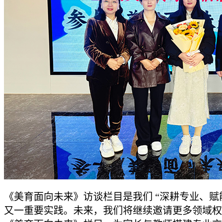
《美育面向未来》访谈栏目是我们 “深耕专业、赋能
又一重要实践。未来，我们将继续邀请更多领域权