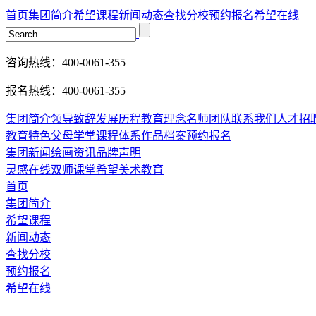
首页
集团简介
希望课程
新闻动态
查找分校
预约报名
希望在线
咨询热线：400-0061-355
报名热线：400-0061-355
集团简介
领导致辞
发展历程
教育理念
名师团队
联系我们
人才招
教育特色
父母学堂
课程体系
作品档案
预约报名
集团新闻
绘画资讯
品牌声明
灵感在线
双师课堂
希望美术教育
首页
集团简介
希望课程
新闻动态
查找分校
预约报名
希望在线