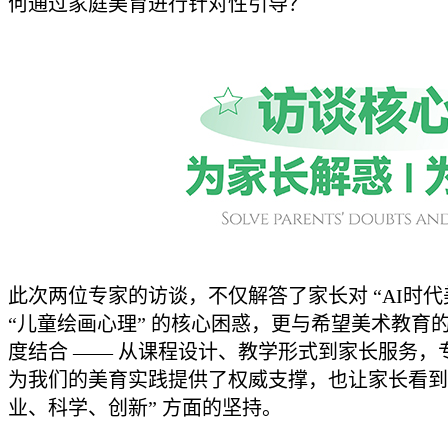
何通过家庭美育进行针对性引导？
此次两位专家的访谈，不仅解答了家长对 “AI时代
“儿童绘画心理” 的核心困惑，更与希望美术教育
度结合 —— 从课程设计、教学形式到家长服务，
为我们的美育实践提供了权威支撑，也让家长看到我
业、科学、创新” 方面的坚持。