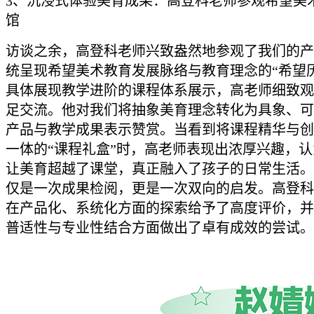
3、沉浸式体验美育成果：高登科老师参观希望美
馆
访谈之余，高登科老师兴致盎然地参观了我们的产
统呈现希望美术教育发展脉络与教育理念的“希望
具体展现教学进阶的课程体系展示，高老师细致观
足交流。他对我们将抽象美育理念转化为具象、可
产品与教学成果表示赞赏。当看到将课程精华与创
一体的“课程礼盒”时，高老师表现出浓厚兴趣，
让美育超越了课堂，真正融入了孩子的日常生活。
仅是一次成果检阅，更是一次双向的启发。高登科
在产品化、系统化方面的探索给予了高度评价，并
普适性与专业性结合方面做出了卓有成效的尝试。