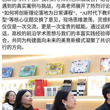
遇到的真实案例与挑战，与高老师展开了热烈讨论
“如何将创新理论落地为日常课程”、“AI时代下教
型”等核心议题交换了意见，现场思维激荡，灵感
仅仅是一次交流，更是一次宝贵的赋能。通过这样
话，高校的前沿学术思想与我们的丰富实践经验得
合，共同为构建面向未来的美育新模式凝聚了共识
行的方向。