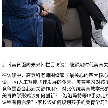
1. 《美育面向未来》栏目访谈：破解AI时代美育
在访谈中，高登科老师围绕家长最关心的四大核心
读：·AI人工智能飞速发展的今天，美育学习对孩
竞争是否会起到关键作用？·对比传统美育教学形
美育教学形式该如何创新？ ·泡泡玛特等IP手办走
课程有何启示？·家长该如何规划孩子的美育学习