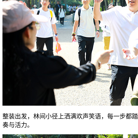
整装出发，林间小径上洒满欢声笑语，每一步都踏
奏与活力。