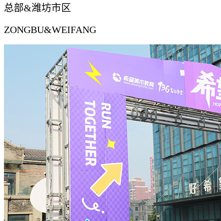
总部&潍坊市区
ZONGBU&WEIFANG