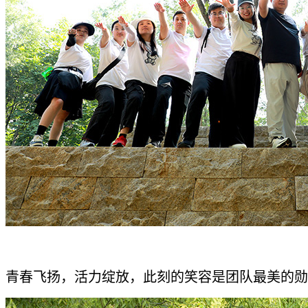
青春飞扬，活力绽放，此刻的笑容是团队最美的勋