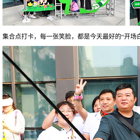
集合点打卡，每一张笑脸，都是今天最好的“开场白