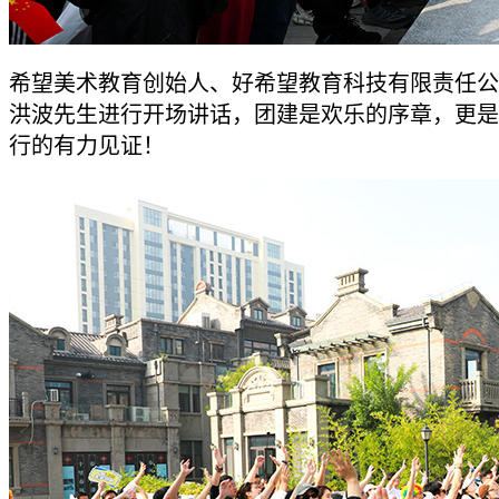
希望美术教育创始人、好希望教育科技有限责任公
洪波先生进行开场讲话，团建是欢乐的序章，更是
行的有力见证！