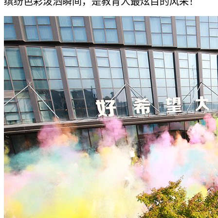
缤纷色彩泼洒瞬间，是教育人最炫目的风采！