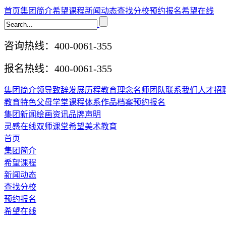
首页
集团简介
希望课程
新闻动态
查找分校
预约报名
希望在线
咨询热线：400-0061-355
报名热线：400-0061-355
集团简介
领导致辞
发展历程
教育理念
名师团队
联系我们
人才招
教育特色
父母学堂
课程体系
作品档案
预约报名
集团新闻
绘画资讯
品牌声明
灵感在线
双师课堂
希望美术教育
首页
集团简介
希望课程
新闻动态
查找分校
预约报名
希望在线