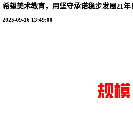
希望美术教育，用坚守承诺稳步发展21年
2025-09-16 13:49:00