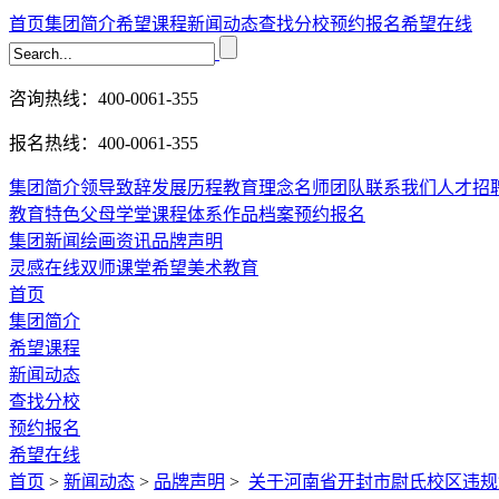
首页
集团简介
希望课程
新闻动态
查找分校
预约报名
希望在线
咨询热线：400-0061-355
报名热线：400-0061-355
集团简介
领导致辞
发展历程
教育理念
名师团队
联系我们
人才招
教育特色
父母学堂
课程体系
作品档案
预约报名
集团新闻
绘画资讯
品牌声明
灵感在线
双师课堂
希望美术教育
首页
集团简介
希望课程
新闻动态
查找分校
预约报名
希望在线
首页
>
新闻动态
>
品牌声明
>
关于河南省开封市尉氏校区违规