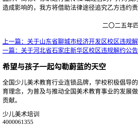
造成影响的，我方将借助法律途径追究乙方违约责
二〇二五年
上一篇：关于山东省聊城市经济开发区校区违规解
一篇：关于河北省石家庄新华区校区违规解约公告
希望与孩子一起勾勒蔚蓝的天空
全国少儿美术教育行业连锁品牌，学校积极倡导的
育理念，为普及与推动全国美术教育事业的发展做
贡献。
少儿美术培训
4000061355