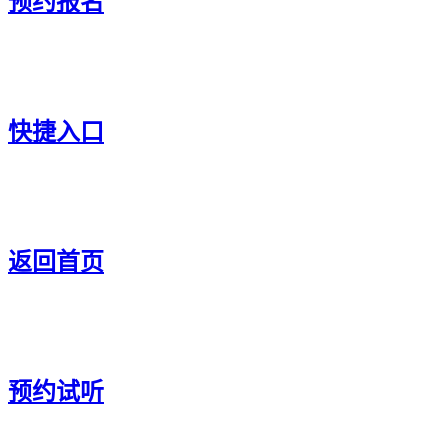
预约报名
快捷入口
返回首页
预约试听