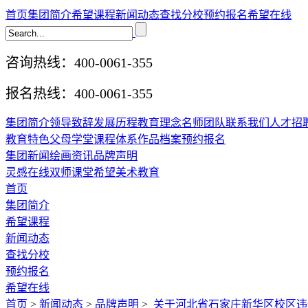
首页
集团简介
希望课程
新闻动态
查找分校
预约报名
希望在线
咨询热线：400-0061-355
报名热线：400-0061-355
集团简介
领导致辞
发展历程
教育理念
名师团队
联系我们
人才招
教育特色
父母学堂
课程体系
作品档案
预约报名
集团新闻
绘画资讯
品牌声明
灵感在线
双师课堂
希望美术教育
首页
集团简介
希望课程
新闻动态
查找分校
预约报名
希望在线
首页
>
新闻动态
>
品牌声明
>
关于河北省石家庄新华区校区违