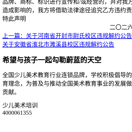
品牌、商标、标识进行宣传和/或经营的，并对我
造成影响的，我方将借助法律途径追究乙方违约责
特此声明
二〇二
上一篇：关于河南省开封市尉氏校区违规解约公告
关于安徽省淮北市濉溪县校区违规解约公告
希望与孩子一起勾勒蔚蓝的天空
全国少儿美术教育行业连锁品牌，学校积极倡导的
育理念，为普及与推动全国美术教育事业的发展做
贡献。
少儿美术培训
4000061355