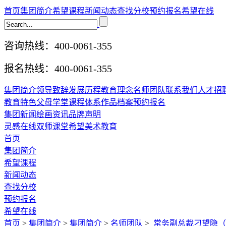
首页
集团简介
希望课程
新闻动态
查找分校
预约报名
希望在线
咨询热线：400-0061-355
报名热线：400-0061-355
集团简介
领导致辞
发展历程
教育理念
名师团队
联系我们
人才招
教育特色
父母学堂
课程体系
作品档案
预约报名
集团新闻
绘画资讯
品牌声明
灵感在线
双师课堂
希望美术教育
首页
集团简介
希望课程
新闻动态
查找分校
预约报名
希望在线
首页
>
集团简介
>
集团简介
>
名师团队
>
常务副总裁刁望隐（D