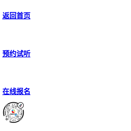
返回首页
预约试听
在线报名