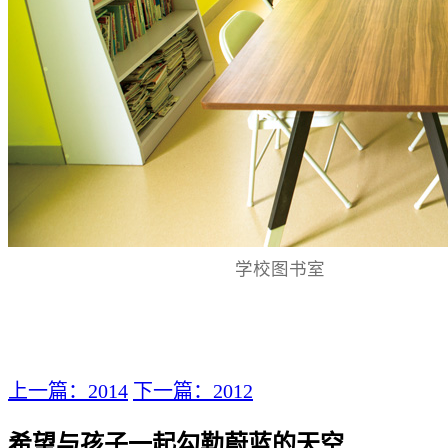
学校图书室
上一篇：2014
下一篇：2012
希望与孩子一起勾勒蔚蓝的天空