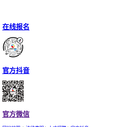
在线报名
官方抖音
官方微信