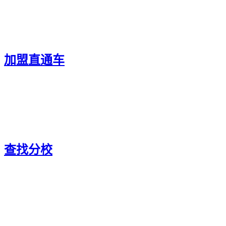
加盟直通车
查找分校