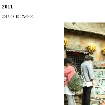
2011
2017-08-19 17:40:00