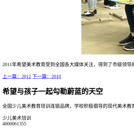
2011年希望美术教育受到全国各大媒体关注，得到了市级领导
上一篇：2012
下一篇：2010
希望与孩子一起勾勒蔚蓝的天空
全国少儿美术教育培训连锁品牌，学校积极倡导的现代美术教
少儿美术培训
4000061355