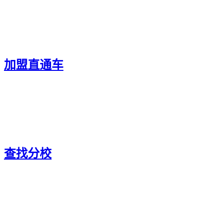
加盟直通车
查找分校