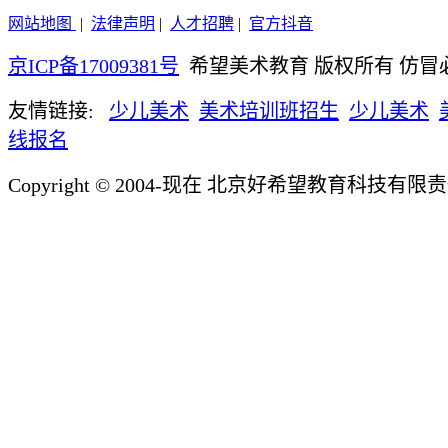
网站地图
|
法律声明
|
人才招聘
|
官方抖音
京ICP备17009381号
希望美术教育 版权所有 仿冒
友情链接:
少儿美术
美术培训班招生
少儿美术
线报名
Copyright © 2004-现在 北京好希望教育科技有