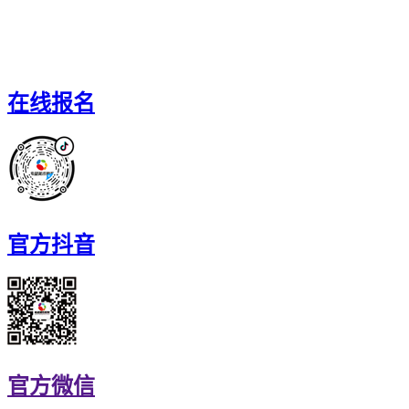
在线报名
官方抖音
官方微信