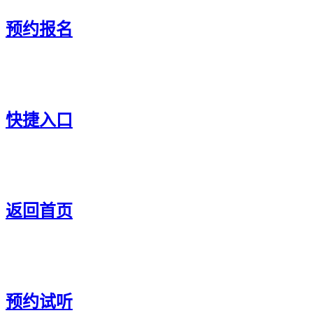
预约报名
快捷入口
返回首页
预约试听