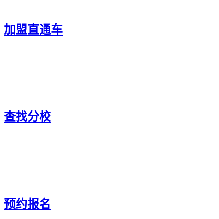
加盟直通车
查找分校
预约报名