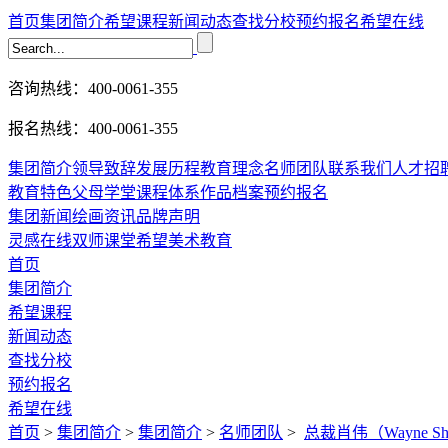
首页
集团简介
希望课程
新闻动态
查找分校
预约报名
希望在线
咨询热线：400-0061-355
报名热线：400-0061-355
集团简介
领导致辞
发展历程
教育理念
名师团队
联系我们
人才招
教育特色
父母学堂
课程体系
作品档案
预约报名
集团新闻
绘画资讯
品牌声明
灵感在线
双师课堂
希望美术教育
首页
集团简介
希望课程
新闻动态
查找分校
预约报名
希望在线
首页
>
集团简介
>
集团简介
>
名师团队
>
总裁肖伟（Wayne S