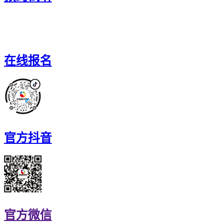
在线报名
官方抖音
官方微信