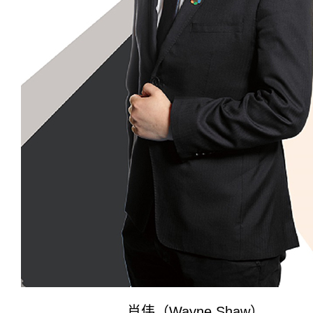
肖伟（Wayne Shaw）