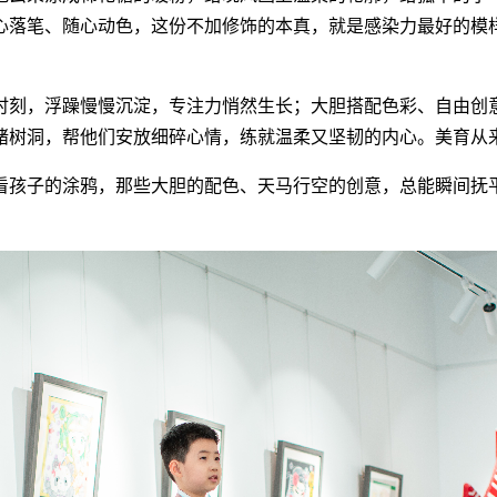
心落笔、随心动色，这份不加修饰的本真，就是感染力最好的模
时刻，浮躁慢慢沉淀，专注力悄然生长；大胆搭配色彩、自由创
绪树洞，帮他们安放细碎心情，练就温柔又坚韧的内心。美育从
看孩子的涂鸦，那些大胆的配色、天马行空的创意，总能瞬间抚