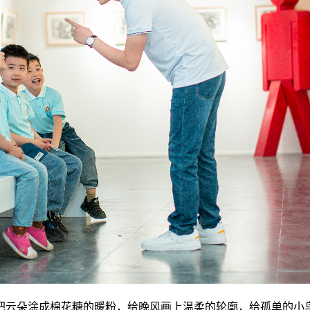
把云朵涂成棉花糖的暖粉，给晚风画上温柔的轮廓，给孤单的小