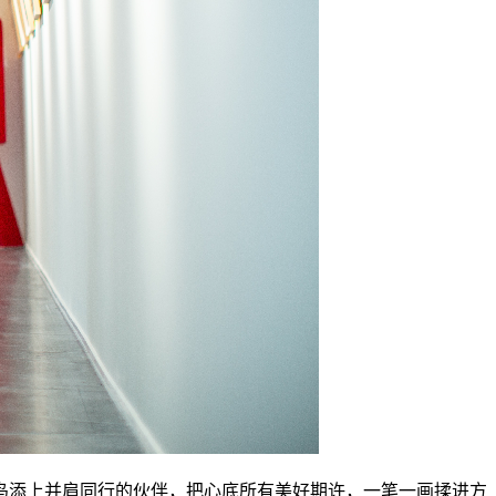
鸟添上并肩同行的伙伴，把心底所有美好期许，一笔一画揉进方