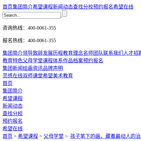
首页
集团简介
希望课程
新闻动态
查找分校
预约报名
希望在线
咨询热线：400-0061-355
报名热线：400-0061-355
集团简介
领导致辞
发展历程
教育理念
名师团队
联系我们
人才招
教育特色
父母学堂
课程体系
作品档案
预约报名
集团新闻
绘画资讯
品牌声明
灵感在线
双师课堂
希望美术教育
首页
集团简介
希望课程
新闻动态
查找分校
预约报名
希望在线
首页
>
希望课程
>
父母学堂
>
孩子笔下的画，藏着最动人的治