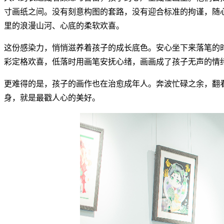
寸画纸之间。没有刻意构图的套路，没有迎合标准的拘谨，随
里的浪漫山河、心底的柔软欢喜。
这份感染力，悄悄滋养着孩子的成长底色。安心坐下来落笔的
彩定格欢喜，低落时用画笔安抚心绪，画画成了孩子无声的情
更难得的是，孩子的画作也在治愈成年人。奔波忙碌之余，翻
身，就是最戳人心的美好。