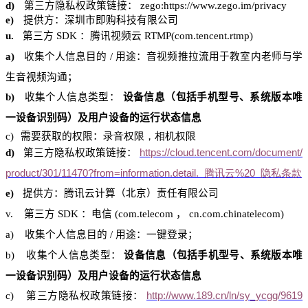
d)
第三方隐私权政策链接：
zego:https
://www.zego.im/privacy
e)
提供方：深圳市即
购科技
有限公司
u.
第三方
SDK
：
腾讯视频
云
RTMP(
com.tencent.rtmp
)
a)
收集个人信息目的
/
用途：音视频推拉
流用于教室内老师
与学
生音视频沟通；
b)
收集个人信息类型：
设备信息（包括手机型号、系统版本唯
一设备识别码）及用户设备的运行状态信息
c)
需要获取的权限：
录音权限，相机权限
d
)
第三方隐私权政策链接：
https://cloud.tencent.com/document/
product/301/11470?from=information.detail.
腾讯云%20
隐私条款
e)
提供方：
腾讯云
计算（北京）责任有限公司
v.
第三方
SDK
：电信
(
com.telecom
，
cn.com.chinatelecom
)
a)
收集个人信息目的
/
用途：一键登录；
b)
收集个人信息类型：
设备信息（包括手机型号、系统版本唯
一设备识别码）及用户设备的运行状态信息
c)
第三方隐私权政策链接：
http://www.189.cn/ln/sy_ycgg/9619