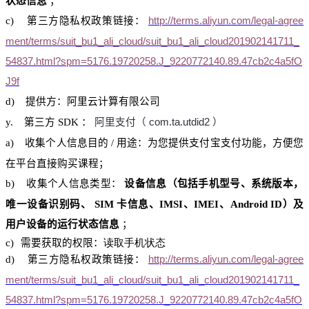
状态信息
；
c)
第三方隐私权政策链接：
http://terms.aliyun.com/legal-agree
ment/terms/suit_bu1_ali_cloud/suit_bu1_ali_cloud201902141711_
54837.html?spm=5176.19720258.J_9220772140.89.47cb2c4a5fO
J9f
d)
提供方：阿里
云计算
有限公司
y.
第三方
SDK
：
阿里支付（
com.ta.utdid2
）
a)
收集个人信息目的
/
用途：为您提供支付
宝支付
功能，方便您
在平台直接购买课程；
b)
收集个人信息类型：
设备信息（包括手机型号、系统版本，
唯一设备识别码、
SIM
卡信息、
IMSI
、
IMEI
、
Android ID
）及
用户设备的运行状态信息
；
c)
需要获取的权限：
读取手机状态
d)
第三方隐私权政策链接：
http://terms.aliyun.com/legal-agree
ment/terms/suit_bu1_ali_cloud/suit_bu1_ali_cloud201902141711_
54837.html?spm=5176.19720258.J_9220772140.89.47cb2c4a5fO