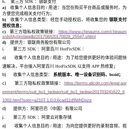
h.
第三方
SDK
：银联支付
a)
收集个人信息目的
/
用途：当您在购买平台商品或服务时，为
方便您完成相关支付行为；
b)
收集个人信息类型：
经您手动
授权后，将收集您的
银
联支付
授权信息；
c)
第三方隐私权政策链接：
https://www.chinaums.com/chinaum
s/dsfdy/qmfapplb/201708/t20170828_25547.shtml
d)
提供方：银联商务股份有限公司
i
.
第三方
SDK
：阿里百川
HotFixSDK
：
a)
收集个人信息目的
/
用途：为了给您提供更好的体验问题快
速解决，平台接入阿里百川
HotFixSDK
以支持
APP
热修复；
b)
收集个人信息类型：
系统版本、唯一设备识别码、
bssid
；
c)
第三方隐私权政策链接：
https://terms.alicdn.com/legal-agr
eement/terms/suit_bu1_taobao/suit_bu1_taobao201703241622_6
1002.html?spm=a2107.1.0.0.6cad11d9WhDoze
d)
提供方：阿里巴巴（中国）有限公司
j.
第三方
SDK
：阿里
云对象
存储
a)
收集个人信息目的
/
用途：为向您提供更好的录制音频、视