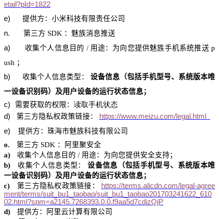
etail?pId=1822
e)
提供方：小米科技有限责任公司
n.
第三方
SDK
：
魅族消息
推送
a)
收集个人信息目的
/
用途：为向您提供
魅
族手机系统推送
p
ush
；
b)
收集个人信息类型：
设备信息（包括手机型号、系统版本唯
一设备识别码）及用户设备的运行状态信息；
c)
需要获取的权限：
读取手机状态
d
)
第三方隐私权政策链接：
https://www.meizu.com/legal.html
e)
提供方：珠海市魅族科技有限公司
o.
第三方
SDK
：阿里聚安全
a)
收集个人信息目的
/
用途：为向您提供安全支持；
b)
收集个人信息类型：
设备信息（包括手机型号、系统版本唯
一设备识别码）及用户设备的运行状态信息；
c)
第三方隐私权政策链接：
https://terms.alicdn.com/legal-agree
ment/terms/suit_bu1_taobao/suit_bu1_taobao201703241622_610
02.html?spm=a2145.7268393.0.0.f9aa5d7cdizQjP
d)
提供方：阿里
云计算
有限公司