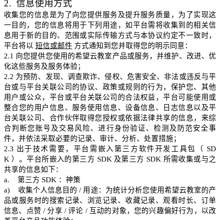
2.
信息使用方式
收集您的信息是为了向您提供服务及提升服务质量，为了实现这
一目的，您的信息将用于下列用途，如平台需将收集到的相关信
息用于新的目的、范围或实际传输方式与本协议约定不一致时，
平台将以
短信或邮件
方式通知到您并取得您的明示同意：
2.1
向您提供您使用的希望云教室产品或服务，并维护、改进、优
化这些服务及服务体验；
2.2
为预防、发现、调查欺诈、侵权、危害安全、非法或违反与平
台或与平台关联公司的协议、政策或规则的行为，保护您、其他
用户或公众，平台或平台关联公司的合法权益，平台可能使用或
整合您
的用户信息、服务使用信息、设备信息、日志信息以及平
台关联公司、合作伙伴取得您授权或依据法律共享的信息，来综
合
判断您
账号及交易风险、进行身份验证、检测及防范安全事
件，并依法采取必要的记录、审计、分析、处置措施；
2.3
出于技术需要，平台需嵌入第三方软件开发工具包（
SD
K
）。平台所嵌入的第三方
SDK
及第三方
SDK
所需收集或与之
共享的信息如下：
a.
第三方
SDK
：神策
a)
收集个人信息目的
/
用途：为统计分析您使用希望云教室的产
品或服务时的搜索记录、浏览记录、收藏记录、观看时长、订单
信息、点赞
/
分享
/
评论
/
互动的对象，您的兴趣偏好行为，以改