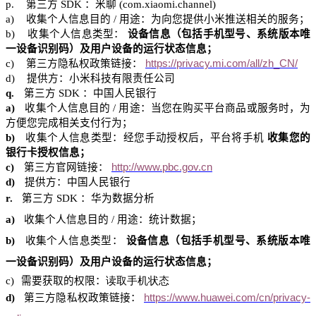
p.
第三方
SDK
：米聊
(
com.xiaomi.channel
)
a)
收集个人信息目的
/
用途：为向您提供小米推送相关的服务；
b)
收集个人信息类型：
设备信息（包括手机型号、系统版本唯
一设备识别码）及用户设备的运行状态信息；
c)
第三方隐私权政策链接：
https://privacy.mi.com/all/zh_CN/
d)
提供方：小米科技有限责任公司
q.
第三方
SDK
：中国人民银行
a)
收集个人信息目的
/
用途：当您在购买平台商品或服务时，为
方便您完成相关支付行为；
b)
收集个人信息类型：
经您手动
授权后，平台将手机
收集您的
银行卡授权信息；
c)
第三
方官网
链接：
http://www.pbc.gov.cn
d)
提供方：中国人民银行
r.
第三方
SDK
：华为数据分析
a)
收集个人信息目的
/
用途：统计数据；
b)
收集个人信息类型：
设备信息（包括手机型号、系统版本唯
一设备识别码）及用户设备的运行状态信息；
c)
需要获取的权限：
读取手机状态
d)
第三方隐私权政策链接：
https://www.huawei.com/cn/privacy-