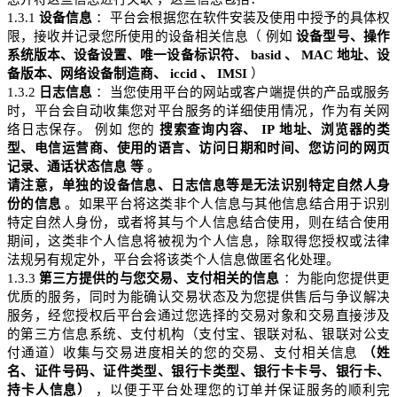
1.3.1
设备信息
：平台会根据您在软件安装及使用中授予的具体权
限，接收并记录您所使用的设备相关信息（
例如
设备型号、操作
系统版本、设备设置、唯一设备标识符、
basid
、
MAC
地址、设
备版本、网络设备制造商、
iccid
、
IMSI
）
1.3.2
日志信息
：当您使用平台的网站或客户端提供的产品或服务
时，平台会自动收集您对平台服务的详细使用情况，作为有关网
络日志保存。
例如
您的
搜索查询内容、
IP
地址、浏览器的类
型、电信运营商、使用的语言、访问日期和时间、您访问的网页
记录、通话状态信息
等
。
请注意，单独的设备信息、日志信息等是无法识别特定自然人身
份的信息
。如果平台将这类非个人信息与其他信息结合用于识别
特定自然人身份，或者将其与个人信息结合使用，则在结合使用
期间，这类非个人信息将被视为个人信息，除取得您授权或法律
法规另有规定外，平台会将该类个人信息做匿名化处理。
1.3.3
第三方提供的与您交易、支付相关的信息
：为能向您提供更
优质的服务，同时为能确认交易状态及为您提供售后与争议解决
服务，
经您授权
后平台会通过您选择的交易对象和交易直接涉及
的第三方信息系统、支付机构（支付宝、银联对私、银联对公支
付通道）收集与交易进度相关的您的交易、支付相关信息
（姓
名、证件号码、证件类型、银行卡类型、银行卡卡号、银行卡、
持卡人信息）
，以便于平台处理您的订单并保证服务的顺利完