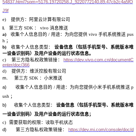
54837.html?spm=5176.19720258.J_9220772140.89.47cb2c4a5fO
J9f
e)
提供方：阿里
云计算
有限公司
l.
第三方
SDK
：
vivo
消息推送
a)
收集个人信息目的
/
用途：为向您提供
vivo
手机系统推送
pus
h
；
b)
收集个人信息类型：
设备信息（包括手机型号、系统版本唯
一设备识别码）及用户设备的运行状态信息。
c)
第三方隐私权政策链接：
https://dev.vivo.com.cn/documentC
enter/doc/366
d)
提供方：
维沃控股
有限公司
m.
第三方
SDK
：小米推送
a)
收集个人信息目的
/
用途：为向您提供小米手机系统推送
p
ush
；
b)
收集个人信息类型：
设备信息（包括手机型号、系统版本唯
一设备识别码）及用户设备的运行状态信息；
c)
需要获取的权限：
读取手机状态
d)
第三方隐私权政策链接：
https://dev.mi.com/console/doc/d