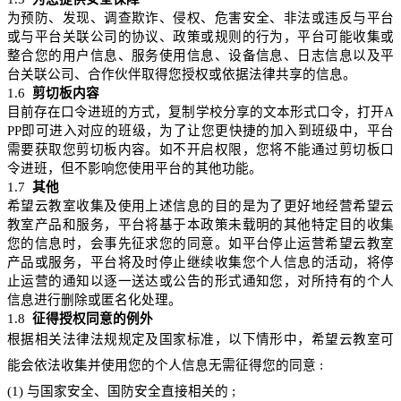
为预防、发现、调查欺诈、侵权、危害安全、非法或违反与平台
或与平台关联公司的协议、政策或规则的行为，平台可能收集或
整合您
的用户信息、服务使用信息、设备信息、日志信息以及平
台关联公司、合作伙伴取得您授权或依据法律共享的信息。
1.6
剪切板内容
目前存在口令进班的方式，复制学校分享的文本形式口令，打开
A
PP
即可进入对应的班级，为了让您更快捷的加入到班级中，平台
需要获取您剪切板内容。如不开启权限，您将不能通过剪切板口
令进班，但不影响您使用平台的其他功能。
1.7
其他
希望云教室收集及使用上述信息的目的是为了更好地经营希望云
教室产品和服务，平台将基于本政策未载明的其他特定目的收集
您的信息时，会事先征求您的同意。如平台停止运营希望云教室
产品或服务，平台将及时停止继续收集您个人信息的活动，将停
止运营的通知以逐一送达或公告的形式通知您，对所持有的个人
信息进行删除或匿名化处理。
1.8
征得授权同意的例外
根据相关法律法规规定及国家标准，以下情形中，希望云教室可
能会依法收集并使用您的个人信息无需征得您的同意
:
(1)
与国家安全、国防安全直接相关的
;