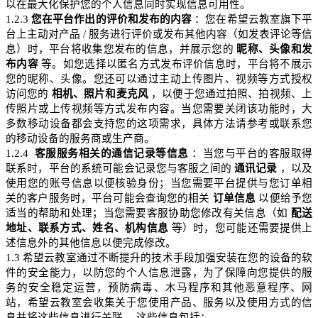
以在最大化保护您的个人信息同时实现信息可用性。
1.2.3
您在平台
作出
的评价和发布的内容
：您在希望云教室旗下平
台上主动对产品
/
服务进行评价或发布其他内容（如发表评论等信
息）时，平台将收集
您发布
的信息，并展示您的
昵称、头像和发
布内容
等。如您选择以匿名方式发布评价信息时，平台将不展示
您的昵称、头像。您还可以通过主动上传图片、视频等方式授权
访问您
的
相机、照片和麦克风
，以便于您通过拍照、拍视频、上
传照片或上传视频等方式发布内容。当您需要关闭该功能时，大
多数移动设备都会支持您的这项需求，具体方法请参考或
联系您
的移动设备的服务商或生产商。
1.2.4
客
服服务
相关的通信记录等信息
：当您与平台的客
服取得
联系时，平台的系统可能会记录您与客
服之间
的
通讯记录
，以及
使用您的账号信息以便核验身份；当您需要平台提供与您订单相
关的客户服务时，平台可能会
查询您
的相关
订单信息
以便给予
您
适当
的帮助和处理；当您需要客服协助
您修改
有关信息（如
配送
地址、联系方式、姓名、机构信息
等）时，您可能还需要提供上
述信息外的其他信息以便完成修改。
1.3
希望云教室通过不断提升的技术手段加强安装在您的设备的软
件的安全能力，以防您的个人信息泄露，为了保障向您提供的服
务的安全稳定运营，预防病毒、木马程序和其他恶意程序、网
站，希望云教室会收集关于您使用产品、服务以及使用方式的信
息并将这些信息进行关联
，这些信息包括：