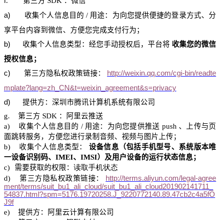
f.
第三方
SDK
：微信
a)
收集个人信息目的
/
用途：为向您提供便捷的登录方式、分
享平台内容到微信、方便您完成支付行为；
b)
收集个人信息类型：
经您手动
授权后，平台将
收集您
的微信
授权
信息；
c)
第三方隐私权政策链接：
http://weixin.qq.com/cgi-bin/readte
mplate?lang=zh_CN&t=weixin_agreement&s=privacy
d)
提供方：
深圳市腾讯计算机系统
有限公司
g.
第三方
SDK
：阿里云推送
a)
收集个人信息目的
/
用途：为向您提供推送
push
、上传与页
面跳转服务，方便您进行录制音频、视频与图片上传；
b)
收集个人信息类型：
设备信息（包括手机型号、系统版本唯
一设备识别码、
IMEI
、
IMSI
）及用户设备的运行状态信息；
c)
需要获取的权限：
读取手机状态
d
)
第三方隐私权政策链接：
http://terms.aliyun.com/legal-agree
ment/terms/suit_bu1_ali_cloud/suit_bu1_ali_cloud201902141711_
54837.html?spm=5176.19720258.J_9220772140.89.47cb2c4a5fO
J9f
e)
提供方：阿里
云计算
有限公司