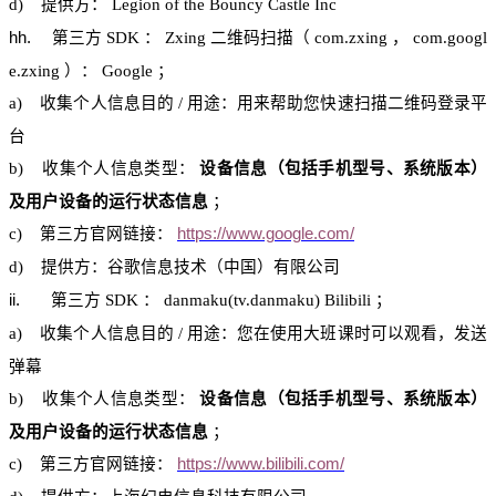
d)
提供方：
Legion of the Bouncy Castle Inc
hh
.
第三方
SDK
：
Zxing
二维码扫描
（
com.zxing
，
com.googl
e.zxing
）：
Google
；
a)
收集个人信息目的
/
用途：用来帮助您快速扫描
二维码登录
平
台
b)
收集个人信息类型：
设备信息（包括手机型号、系统版本）
及用户设备的运行状态信息
；
c)
第三
方官网
链接：
https://www.google.com/
d)
提供方：
谷歌信息技术
（中国）有限公司
ii.
第三方
SDK
：
danmaku
(
tv.danmaku
)
Bilibili
；
a)
收集个人信息目的
/
用途：您在使用大班课时可以观看，发送
弹幕
b)
收集个人信息类型：
设备信息（包括手机型号、系统版本）
及用户设备的运行状态信息
；
c)
第三
方官网
链接：
https://www.bilibili.com/