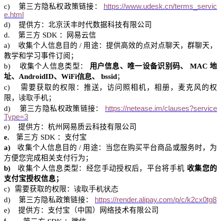
c)
第三方隐私权政策链接：
https://www.udesk.cn/terms_servic
e.html
d)
提供方：北京沃丰时代数据科技有限公司
d.
第三方
SDK
：网
易云信
a)
收集个人信息目的
/
用途：提供高效的点对点聊天，群聊天，
教学和学习事件订阅；
b)
收集个人信息类型：
用户信息、唯一设备识别码、
MAC
地
址、
AndroidID
、
WiFi
信息
、
bssid
；
c)
需要获取的权限：推送，访问照相机，相册，麦克风的权
限，
读取手机
；
d)
第三方隐私权政策链接：
https://netease.im/clauses?service
Type=3
e)
提供方：
杭州网易质云科技
有限公司
e.
第三方
SDK
：支付宝
a)
收集个人信息目的
/
用途：当您在购买平台商品或服务时，为
方便您完成相关支付行为；
b)
收集个人信息类型：
经您手动
授权后，平台将手机
收集您的
支付宝授权信息；
c)
需要获取的权限：
读取手机状态
d)
第三方隐私政策链接：
https://render.alipay.com/p/c/k2cx0tg8
e)
提供方：支付宝（中国）网络技术有限公司