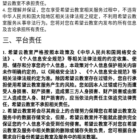
望云教室不承担责任。
4.
您理解并保证，您在享受希望云教室相关服务过程中，不违背
中华人民共和国大陆地区相关法律法规之规定，不利用希望云教
室服务从事非法行为。您将对您在希望云教室内发布的所有信息
及言论承担所有责任。
三、平台责任
1.
希望云教室严格按照本政策及《中华人民共和国网络安全
法》、《个人信息安全规范》等相关法律法规的约定收集、使
用、储存和分享您的个人信息，本政策对个人信息保护相关内容
未作明确约定的，以《网络安全法》、《个人信息安全规范》等
相关法律法规约定为准。除因希望云教室存在过错外，您自行承
担使用希望云教室服务产生的风险。您如因本人过错或行为而遭
受人身损害、财产损害，造成第三方人身损害、财产损害或由第
三人造成您人身、财产损害的，应当依法向责任主体追究法律责
任，希望云教室不承担相关责任。
2.
希望云教室将会尽其商业上的合理努力保障您在希望云教室及
服务中的数据存储安全，但是，希望云教室并不能就此提供完全
保证您的个人信息不会受到任何侵害。希望云教室不对您在希望
云教室及服务中相关数据的删除或储存失败负责，您可根据自身
需求自行备份希望云教室及服务中的相关数据。