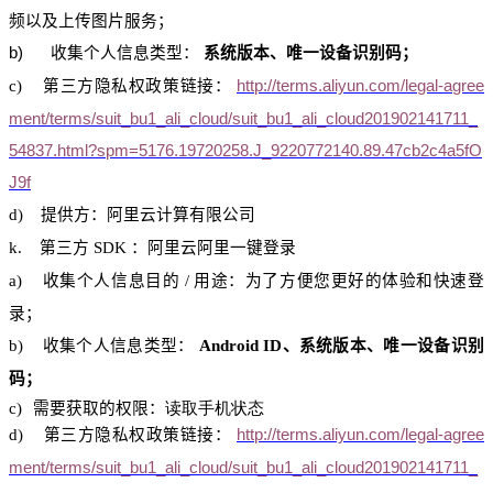
频以及上
传图片
服务；
b)
收集个人信息类型：
系统版本、唯一设备识别码；
c)
第三方隐私权政策链接：
http://terms.aliyun.com/legal-agree
ment/terms/suit_bu1_ali_cloud/suit_bu1_ali_cloud201902141711_
54837.html?spm=5176.19720258.J_9220772140.89.47cb2c4a5fO
J9f
d)
提供方：阿里
云计算
有限公司
k.
第三方
SDK
：阿里云阿里一键登录
a)
收集个人信息目的
/
用途：为了方便您更好的体验和快速登
录；
b)
收集个人信息类型：
Android ID
、系统版本、唯一设备识别
码；
c)
需要获取的权限：
读取手机状态
d)
第三方隐私权政策链接：
http://terms.aliyun.com/legal-agree
ment/terms/suit_bu1_ali_cloud/suit_bu1_ali_cloud201902141711_