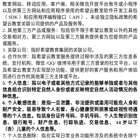
教室网站、移动应用、客户端、相关
微信开放
平台账号或小程序
以及供第三方网站和应用程序使用的希望云教室软件开发工具包
（
SDK
）和应用程序编程接口（
API
）、未设独立隐私政策的希
望云教室关联公司提供的产品及服务等。
2.
其他第三
方产品或服务：包括但不限于希望云教室以外的其他
交易相对方、第三方网站以及第三
方服务
提供者为您提供的产品
或服务。
3.
关联公司：指好希望教育集团的关联公司。
4.
合作伙伴：
指希望云
教室服务提供过程中涉及的第三方信息系
统、支付机构、微信
/QQ/
微博等
用于第三方登录的社交平台，以
及希望云教室为实现部分功能、提供更好的客户服务和用户体验
而进行合作的
其他第三方主体
或平台。
5.
个人信息：指以电子或者其他方式记录的能够单独或者与其他
信息结合识别特定自然人身份或者反映特定自然人活动情况的各
种信息。
6.
个人敏感信息：是指一旦泄露、非法提供或滥用可能危人身和
财产安全，极易导致个人名誉、身心健康受到损害或歧视性待遇
等的个人信息。包括身份证件号码、手机号码、个人生物识别信
息、银行账号、财产信息、行踪轨迹、交易信息、
14
岁以下
（含）儿童的个人信息等。
7.
个人信息删除：指在实现日常业务功能所涉及的系统中去除个