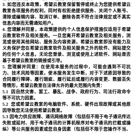
3.
如您违反本政策，希望云教室保留暂停或终止为您提供希望云
教室各项服务的权利，同时有权拒绝提供服务、关闭个人账号、
清除或编辑内容、取消订单、删除各类不符合法律规定或不真实
信息内容而无需通知用户。
4.
您理解并同意，本政策提供的个人信息保护措施仅适用于希望
云教室软件及相关服务。一旦您离开希望云教室及相关服务，浏
览或使用其他网站、服务及内容资源，希望云教室即没有能力及
义务保护您在希望云教室软件及相关服务之外的软件、网站提交
的任何个人信息，无论您登录、浏览或使用上述软件、网站是否
基于希望云教室的链接或引导。
5.
您理解并同意：在使用
本服务
的过程中，可能会遇到不可抗
力、技术风险等因素，使
本服务
发生中断，对于下述原因导致的
合同履行障碍、履行瑕疵、履行延后或履行内容变更、数据丢失
等情形，希望云教室在法律允许的最大范围内免责：
5.1
因自然灾害、罢工、暴乱、战争、政府行为、司法行政命令
等不可抗力因素。
5.2
您或希望云教室的电脑软件、系统、硬件出现故障或其他原
因导致您无法使用希望云教室。
5.3
因电力供应故障、通讯网络故障（包括但不限于电子通讯传达
失败或延时、用于电子通讯的计算机程序对电子通讯的拦截或操
纵）等公共服务因素或您自身因素（包括但不限于您操作不当、