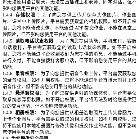
将无法使用语音聊天，无法在直播课上和老师、同学对话，但不
影响您使用平台的其他功能。
1.4.4
存储权限
：为了向您提供
上传并保存
头像图片、作业图
片、课堂中上传图片，平台需要获取您的相机权限。如不开启权
限，您将不能修改头像、不能通过
APP
提交作业，不能在课堂上
传图片，但不影响您使用平台的其他功能。
1.4.5
读取电话状态权限
：为了向您提供功能，手机支付，客
服
电话
拨打，平台需要获取您的读取电话状态权限。如不开启权
限，您将不能通过平台收到我们为您提供的消息，不能通过手机
进行支付，不能直接拨打客服电话，但不影响您使用平台的其他
功能。
1.4.6
录音权限：
为了向您提供语音作业上传，平台需要获取您
的录音权限。如不开启权限，您将不能通过平台直接录制并上传
语音作业，但不影响您使用平台的其他功能。
1.4.7
悬浮窗权限：
为了向您提供更好的听课体验，平台需要获
取系统悬浮窗权限。如不开启权限，平台将无法及时给您提供更
好的交互体验，但不影响您使用功能。
1.4.8
相册权限：
为了向您提供从相册选取照片上传头像图片、
上传作业图片，平台需要获取您的相册权限。如不开启权限，您
将不能使用本地相册图片修改头像和提交作业的功能，但不影响
您使用平台的其他功能。
1.5
为您提供安全保障