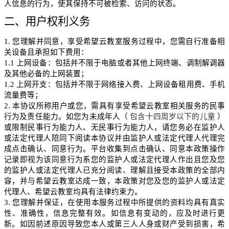
人信息的行为，使其保持不可被检索、访问的状态。
二、用户权利义务
1.
您理解并同意，享受希望云教室服务过程中，您需自行准备相
关设备且承担如下费用：
1.1
上网设备：包括并不限于电脑或者其他上网终端、调制解调器
及其他必备的上网装置；
1.2
上网开支：包括并不限于网络接入费、上网设备租用费、手机
流量费等；
2.
本协议所称用户或您，需具有享受希望云教室相关服务的民事
行为及责任能力。如您为未成年人（
包含十四周岁以下的儿童
）
或限制民事行为能力人、无民事行为能力人，请您务必在监护人
或法定代理人陪同下阅读本协议并由监护人或法定代理人代理完
成点击确认、同意行为。平台收集到点击确认、同意本政策操作
记录即视为
该同意行为系您
的监护人或法定代理人
作出
且您及您
的监护人或法定代理人已充分阅读、理解且接受本政策的全部内
容，并与希望云教室达成一致，本政策对您及您的监护人或法定
代理人、希望云教室均具有法律约束力。
3.
您理解并保证，在使用
本服务
过程中所提供的资料均具有真实
性、准确性，信息完整有效。如信息有变动的，应及时进行更
新。如因前述原因导致您本人或第三人人身或财产受到损害，希