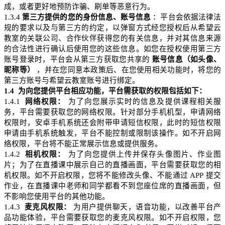
成，或者更好地预防诈骗、刷单等恶意行为。
1.3.4
第三方提供的您的身份信息、账号信息
：平台会依据法律法
规的要求以及与第三方的约定，以
弹窗方式经您
授权后从希望云
教室的关联公司、合作伙伴获得您的有关信息，并对其信息来源
的合法性进行确认后使用您的这些信息。如您在授权使用第三方
账号登录时，平台会从第三方获取您共享的
账号信息（如头像、
昵称等）
，并在您同意本政策后、在您使用相关功能时，将您的
第三方账号与希望云教室账号进行绑定。
1.4
为向您提供平台相应功能，平台需获取的权限包括如下：
1.4.1
网络权限：
为了向您展示实时的信息及提供课程相关服
务，平台需要获取您的网络权限。针对部分手机机型，申请网络
权限时，
安卓手机
系统还会附带申请短信权限，此时的短信权限
申请由手机系统触发，平台不能控制或限制该操作。如不开启网
络权限，平台将不能正常展示信息或提供服务。
1.4.2
相机权限：
为了向您提供
上传并保存
头像图片、作业图
片；为了在直播课中展示自己的直播画面，平台需要获取您的相
机权限。如不开启权限，您将不能修改头像、不能通过
APP
提交
作业，在直播课中老师和同学都看不到您座位席的直播画面，但
不影响您使用平台的其他功能。
1.4.3
麦克风权限：
为用户提供聊天，语音功能，以改善平台产
品功能体验，平台需要获取您的麦克风权限。如不开启权限，您