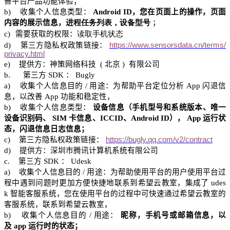
善平台产品功能体验；
b)
收集个人信息类型：
Android ID
，您在页面上的操作，页面
内容的展示信息，
进程任务列表，设备型号
；
c)
需要获取的权限：
读取手机状态
d
)
第三方隐私权政策链接：
https://www.sensorsdata.cn/terms/
privacy.html
e)
提供方：神
策网络
科技
(
北京
)
有限公司
b.
第三方
SDK
：
Bugly
a)
收集个人信息目的
/
用途：为帮助平台定位分析
App
闪退信
息，以改善
App
功能和稳定性，
b)
收集个人信息类型：
设备信息（手机型号和系统版本、唯一
设备识别码、
SIM
卡信息、
ICCID
、
Android ID
），
App
运行状
态，闪退信息日志信息；
c)
第三方隐私权政策链接：
https://bugly.qq.com/v2/contract
d)
提供方：
深圳市腾讯计算机系统
有限公司
c.
第三方
SDK
：
Udesk
a)
收集个人信息目的
/
用途：为帮助使用平台的用户使用平台过
程中遇到问题时更加方便快捷地联系到希望云教室，集成了
udes
k
智能客服系统，您在使用平台的过程中可快速通过希望云教室的
客服系统，联系到希望云教室，
b)
收集个人信息目的
/
用途：
昵称，手机号或邮箱信息，以
及
app
运行时的状态；