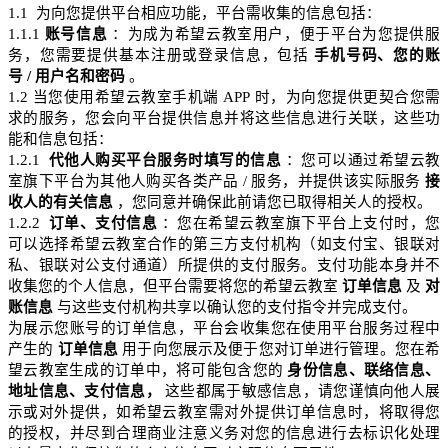
1.1
为向您提供平台相应功能，平台需收集的信息包括：
1.1.1
账号信息
：为成为希望云教室用户，便于平台为您提供服
务，您需要提供基本注册或登录信息，包括
手机号码、您的账
号
/
用户名和密码
。
1.2
当您使用希望云教室手机端
APP
时，为向您提供更契合您需
求的服务，您会向平台提供信息并将这些信息进行关联，这些功
能和信息包括：
1.2.1
代他人购买平台服务时填写的信息
：您可以通过希望云教
室旗下平台为其他人购买各类产品
/
服务，并提供该实际服务
接
收人的有关信息
，您同意并确保此前请您已取得相关人的授权。
1.2.2
订单、支付信息
：您在希望云教室旗下平台上支付时，您
可以选择希望云教室合作的第三方支付机构（如支付宝、银联对
私、银联对公支付通道）所提供的支付服务。支付功能本身并不
收集您的个人信息，但平台需要将您的希望云教室
订单信息
及
对
账信息
与这些支付机构共享以
确认您
的支付指令并完成支付。
为展示您账号的订单信息，平台会收集您在使用平台服务过程中
产生的
订单信息
用于向您展示及便于您对订单进行管理。您在希
望云教室生成的订单中，将可能包含您的
身份信息、联络信息、
地址信息、支付信息，
这些都属于敏感信息，请您谨慎向他人展
示或对外提供，如希望云教室需对外提供订单信息时，将取得您
的授权，并尽到合理商业注意义务对您的信息进行去标识化处理