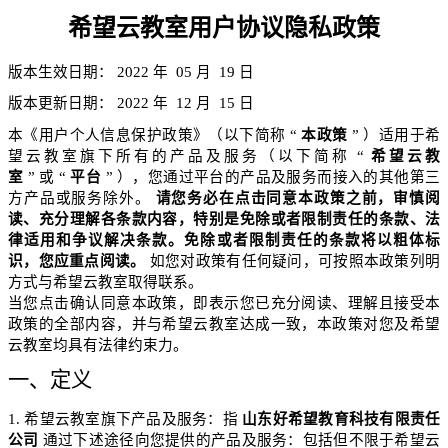
希望云教室用户协议隐私政策
版本生效日期：
2022
年
05
月
19
日
版本更新日期：
2022
年
12
月
15
日
本《用户个人信息保护政策》（以下简称
“
本政策
”
）适用于希
望云教室旗下所有的产品及服务（以下简称
“
希望云教
室
”
或
“
平台
”
），您通过平台的产品及服务而接入的
其他第三
方产品或服务除外。
请您务必在点击同意本政策之前，审慎阅
读、充分理解各条款内容，特别是免除或者限制责任的条款、法
律适用和争议解决条款。免除或者限制责任的条款将以粗体标
识，您应重点阅读。
如您对政策有任何疑问，可按照本政策列明
方式与希望云教室取得联系。
当您点击确认同意本政策，即表示您已充分阅读、理解且接受本
政策的全部内容，并与希望云教室达成一致，本政策对您及希望
云教室均具有法律约束力。
一、定义
1.
希望云教室旗下产品及服务：指
山东好希望教育科技有限责任
公司
通过下述途径向您提供的产品及服务：包括但不限于希望云