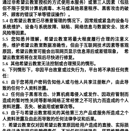
通过
非希望云
教室授权的方式使用本服务）或第三人因素（包括
但不限于受到计算机病毒、木马或其他恶意程序、黑客攻击的破
坏、顾客的错误下单等错误操作）。
5.4
在希望云教室已尽善意管理的情况下，因常规或紧急的设备与
系统维护、设备与系统故障、缺陷、网络信息与数据安全、技术
风险等因素。
5.5
您知悉并理解，希望云教室将最大程度履行合理的注意义
务，维护希望云教室数据准确性，但由于互联网技术因素等客观
原因，希望云教室可能会出现网页显示信息滞后或差错现象，
希
望云教室将将在发现后尽快进行修复。
5.6
其他希望云教室无法控制或合理预见的情形。
6.
下列情形下，非因平台故意或过失行为，平台将不承担任何责
任：
6.1
由于您将用户密码告知他人或与他人共享注册账户，由此导
致的任何个人资料泄露。
6.2
任何由于黑客攻击、计算机病毒侵入或发作、因政府管制而
造成的暂时性关闭等影响网络正常经营之不可抗力而造成的个人
资料泄露、丢失、被盗用或被窜改等。
6.3
由于与希望云教室相关的
其他第三
方产品或服务所造成之个
人资料泄露及由此而导致的任何法律争议和后果。
7.
希望云教室仅对因希望云教室原因给用户造成的直接、实际损